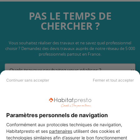
PAS LE TEMPS DE
CHERCHER ?
Vous souhaitez réaliser des travaux et ne savez quel professionnel
choisir ? Demandez des devis travaux
auprès de notre réseau de 5 000
professionnels partout en France.
Continuer sans accepter
Fermer et tout accepter
DEMANDER UN DEVIS
Paramètres personnels de navigation
Conformément aux protocoles techniques de navigation,
Habitatpresto et ses
partenaires
utilisent des cookies et
Les 1 autres Carreleurs pour
technologies similaires afin d’assurer le bon fonctionnement