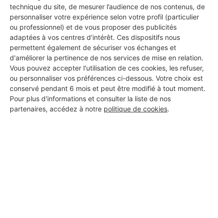
vos travaux à Mailhoc
technique du site, de mesurer l’audience de nos contenus, de
personnaliser votre expérience selon votre profil (particulier
ou professionnel) et de vous proposer des publicités
adaptées à vos centres d’intérêt. Ces dispositifs nous
MEFFRER MEHENNA
permettent également de sécuriser vos échanges et
d'améliorer la pertinence de nos services de mise en relation.
Mailhoc
Vous pouvez accepter l'utilisation de ces cookies, les refuser,
ou personnaliser vos préférences ci-dessous. Votre choix est
23 ans d'expérience
conservé pendant 6 mois et peut être modifié à tout moment.
Pour plus d'informations et consulter la liste de nos
Voir sa fiche
partenaires, accédez à notre
politique de cookies
.
PROFESSIONNEL, VOUS
SOUHAITEZ NOUS
REJOINDRE ?