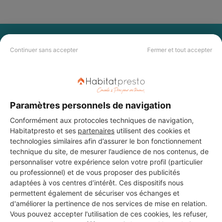
PAS LE TEMPS DE
Continuer sans accepter
Fermer et tout accepter
CHERCHER ?
Vous souhaitez réaliser des travaux et ne savez quel professionnel
choisir ? Demandez des devis travaux
auprès de notre réseau de 5 000
Paramètres personnels de navigation
professionnels partout en France.
Conformément aux protocoles techniques de navigation,
Habitatpresto et ses
partenaires
utilisent des cookies et
technologies similaires afin d’assurer le bon fonctionnement
technique du site, de mesurer l’audience de nos contenus, de
personnaliser votre expérience selon votre profil (particulier
ou professionnel) et de vous proposer des publicités
DEMANDER UN DEVIS
adaptées à vos centres d’intérêt. Ces dispositifs nous
permettent également de sécuriser vos échanges et
d'améliorer la pertinence de nos services de mise en relation.
Vous pouvez accepter l'utilisation de ces cookies, les refuser,