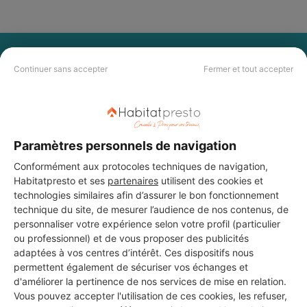
PAS LE TEMPS DE
Continuer sans accepter
Fermer et tout accepter
CHERCHER ?
Vous souhaitez réaliser des travaux et ne savez quel professionnel
choisir ? Demandez des devis travaux
auprès de notre réseau de 5 000
Paramètres personnels de navigation
professionnels partout en France.
Conformément aux protocoles techniques de navigation,
Habitatpresto et ses
partenaires
utilisent des cookies et
technologies similaires afin d’assurer le bon fonctionnement
technique du site, de mesurer l’audience de nos contenus, de
personnaliser votre expérience selon votre profil (particulier
ou professionnel) et de vous proposer des publicités
DEMANDER UN DEVIS
adaptées à vos centres d’intérêt. Ces dispositifs nous
permettent également de sécuriser vos échanges et
d'améliorer la pertinence de nos services de mise en relation.
Vous pouvez accepter l'utilisation de ces cookies, les refuser,