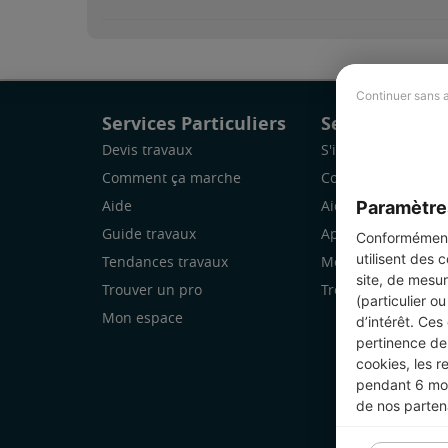
Continuer sans 
Services Particuliers
Services Pro
Devis travaux
S'inscrire
Comment ça marche
Comment ça marc
Paramètre
Aide
Aide
Guide travaux
Application Mobile
Conformément 
utilisent des 
Tendances travaux
Mon espace
site, de mesur
Trouver un pro
Trouver des chanti
(particulier o
Mon espace
d’intérêt. Ces
pertinence de 
cookies, les r
pendant 6 mois
de nos parten