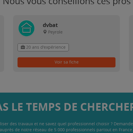
Nous vous conseillons ces pros
dvbat
Peyrole
20 ans d'expérience
Voir sa fiche
AS LE TEMPS DE CHERCHER
liser des travaux et ne savez quel professionnel choisir ? Demande
auprès de notre réseau de 5 000 professionnels partout en France