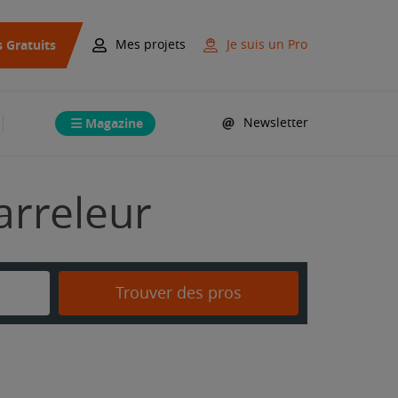
s Gratuits
Mes projets
Je suis un Pro
Magazine
Newsletter
arreleur
Trouver des pros