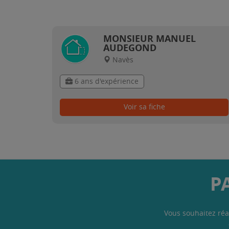
MONSIEUR MANUEL
AUDEGOND
Navès
6 ans d'expérience
Voir sa fiche
P
Vous souhaitez réa