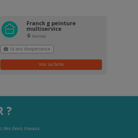
Franck g peinture
multiservice
Aussac
14 ans d'expérience
Voir sa fiche
 ?
z des devis travaux
.