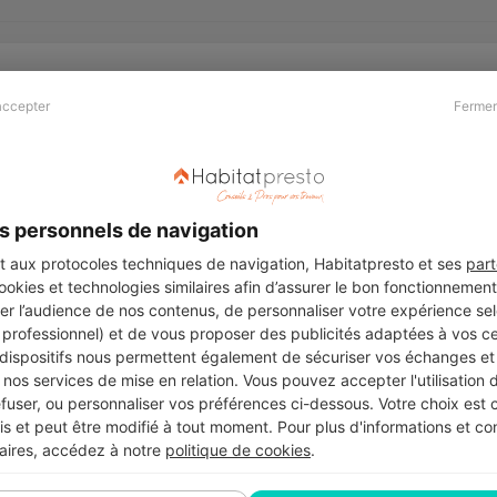
accepter
Fermer
Presse & Partenaires
À propos
Revue de presse
Qui sommes nous ?
he
Kit média
Recrutement
s personnels de navigation
Témoignages
Légal
aux protocoles techniques de navigation, Habitatpresto et ses
part
cookies et technologies similaires afin d’assurer le bon fonctionnemen
Charte cookies
er l’audience de nos contenus, de personnaliser votre expérience selo
ers
u professionnel) et de vous proposer des publicités adaptées à vos c
 dispositifs nous permettent également de sécuriser vos échanges et 
nos services de mise en relation. Vous pouvez accepter l'utilisation 
efuser, ou personnaliser vos préférences ci-dessous. Votre choix est
Suivez-nous
 et peut être modifié à tout moment. Pour plus d'informations et cons
aires, accédez à notre
politique de cookies
.