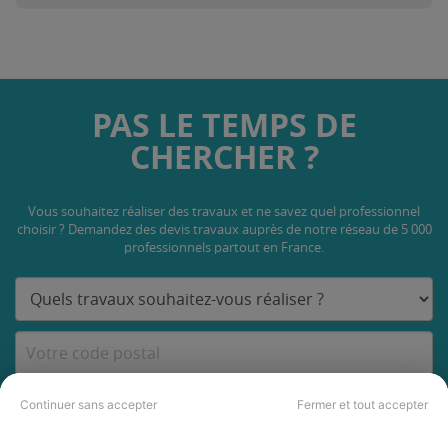
PAS LE TEMPS DE
CHERCHER ?
Vous souhaitez réaliser des travaux et ne savez quel professionnel
choisir ? Demandez des devis travaux
auprès de notre réseau de 5 000
professionnels partout en France.
DEMANDER UN DEVIS
Continuer sans accepter
Fermer et tout accepter