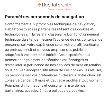
Les 2 autres Carreleurs pour
Paramètres personnels de navigation
vos travaux à Saumur
Conformément aux protocoles techniques de navigation,
Habitatpresto et ses
partenaires
utilisent des cookies et
technologies similaires afin d’assurer le bon fonctionnement
technique du site, de mesurer l’audience de nos contenus, de
Chudeau (Sas)
personnaliser votre expérience selon votre profil (particulier
Saumur
ou professionnel) et de vous proposer des publicités
adaptées à vos centres d’intérêt. Ces dispositifs nous
permettent également de sécuriser vos échanges et
69 ans d'expérience
d'améliorer la pertinence de nos services de mise en relation.
Vous pouvez accepter l'utilisation de ces cookies, les refuser,
Voir sa fiche
ou personnaliser vos préférences ci-dessous. Votre choix est
conservé pendant 6 mois et peut être modifié à tout moment.
Pour plus d'informations et consulter la liste de nos
partenaires, accédez à notre
politique de cookies
.
LP services
Saumur