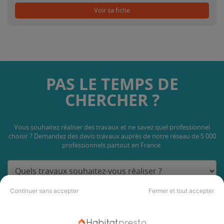
Voir sa fiche
PAS LE TEMPS DE
CHERCHER ?
Vous souhaitez réaliser des travaux et ne savez quel professionnel
choisir ? Demandez des devis travaux
auprès de notre réseau de 5 000
professionnels partout en France.
Continuer sans accepter
Fermer et tout accepter
DEMANDER UN DEVIS