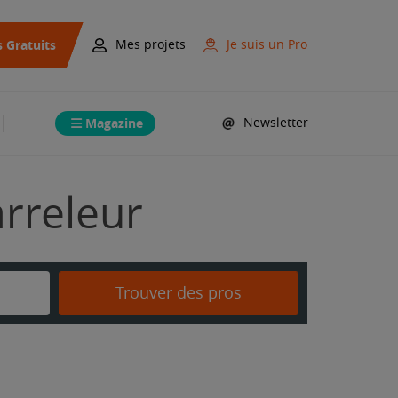
s Gratuits
Mes projets
Je suis un Pro
Magazine
Newsletter
arreleur
Trouver des pros