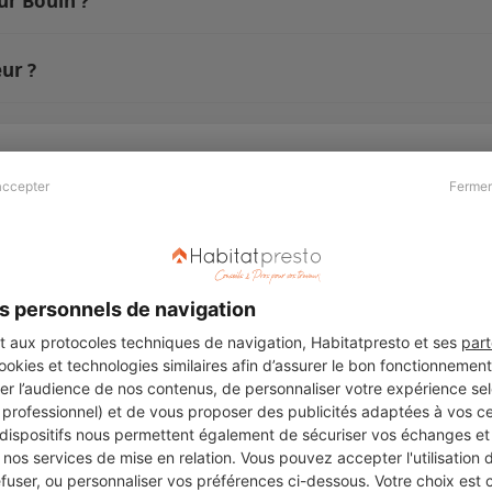
ur Bouin ?
ur ?
accepter
Fermer
Presse & Partenaires
À propos
Revue de presse
Qui sommes nous ?
he
Kit média
Recrutement
s personnels de navigation
Témoignages
Légal
aux protocoles techniques de navigation, Habitatpresto et ses
part
cookies et technologies similaires afin d’assurer le bon fonctionnemen
Charte cookies
er l’audience de nos contenus, de personnaliser votre expérience selo
ers
u professionnel) et de vous proposer des publicités adaptées à vos c
 dispositifs nous permettent également de sécuriser vos échanges et 
nos services de mise en relation. Vous pouvez accepter l'utilisation 
efuser, ou personnaliser vos préférences ci-dessous. Votre choix est