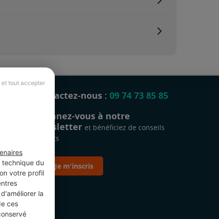
 et tout accepter
Contactez-nous :
09 74 73 85 85
Abonnez-vous à notre
newsletter
et bénéficiez de conseils
gratuits
enaires
t technique du
Je m'inscris
n votre profil
entres
d'améliorer la
de ces
 conservé