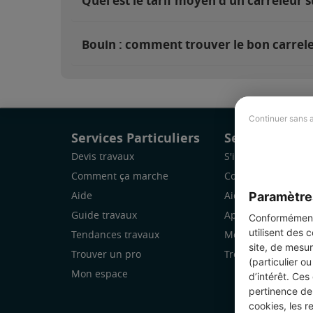
Quel est le tarif moyen d'un carreleur s
Bouin : comment trouver le bon carrele
Continuer sans 
Services Particuliers
Services Pro
Devis travaux
S'inscrire
Comment ça marche
Comment ça marc
Paramètre
Aide
Aide
Guide travaux
Application Mobile
Conformément 
utilisent des 
Tendances travaux
Mon espace
site, de mesur
Trouver un pro
Trouver des chanti
(particulier o
Mon espace
d’intérêt. Ces
pertinence de 
cookies, les r