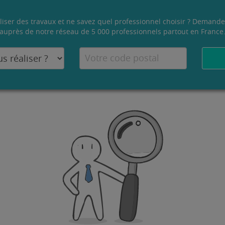
liser des travaux et ne savez quel professionnel choisir ? Demande
auprès de notre réseau de 5 000 professionnels partout en France