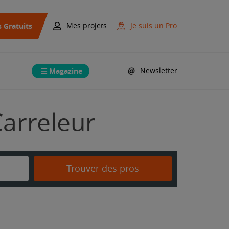
s Gratuits
Mes projets
Je suis un Pro
Magazine
Newsletter
Carreleur
Trouver des pros