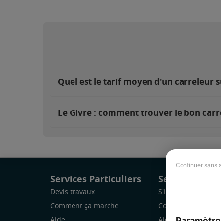
Quel est le tarif moyen d'un carreleur s
Le Givre : comment trouver le bon carr
Continuer sans 
Services Particuliers
Services Pro
Devis travaux
S'inscrire
Comment ça marche
Comment ça marc
Paramètre
Aide
Aide