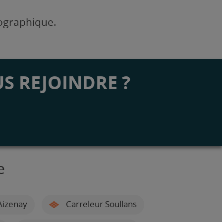
éographique.
S REJOINDRE ?
e
Aizenay
Carreleur Soullans