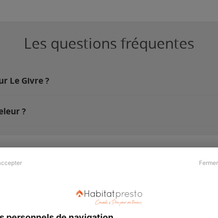
Les questions fréquentes
ur Le Givre ?
eleur ?
accepter
Fermer
Presse & Partenaires
À propos
Revue de presse
Qui sommes nous ?
he
Kit média
Recrutement
s personnels de navigation
Témoignages