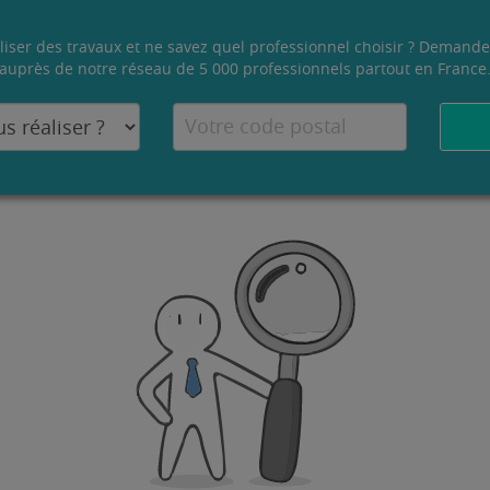
liser des travaux et ne savez quel professionnel choisir ? Demande
auprès de notre réseau de 5 000 professionnels partout en France