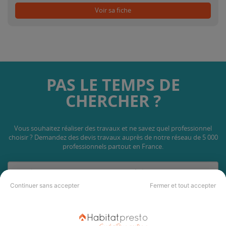
Voir sa fiche
PAS LE TEMPS DE
CHERCHER ?
Vous souhaitez réaliser des travaux et ne savez quel professionnel
choisir ? Demandez des devis travaux
auprès de notre réseau de 5 000
professionnels partout en France.
Continuer sans accepter
Fermer et tout accepter
DEMANDER UN DEVIS