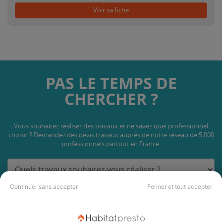
Voir sa fiche
PAS LE TEMPS DE
CHERCHER ?
Vous souhaitez réaliser des travaux et ne savez quel professionnel
choisir ? Demandez des devis travaux
auprès de notre réseau de 5 000
professionnels partout en France.
Continuer sans accepter
Fermer et tout accepter
DEMANDER UN DEVIS