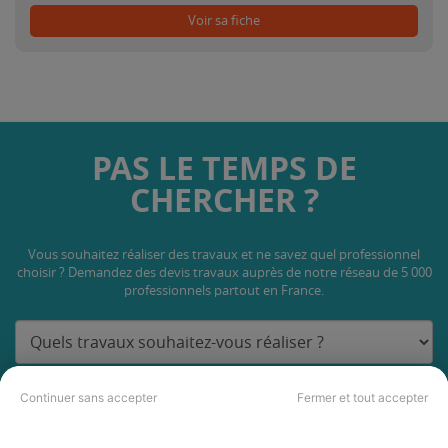
Voir sa fiche
PAS LE TEMPS DE
CHERCHER ?
Vous souhaitez réaliser des travaux et ne savez quel professionnel
choisir ? Demandez des devis travaux
auprès de notre réseau de 5 000
professionnels partout en France.
Continuer sans accepter
Fermer et tout accepter
DEMANDER UN DEVIS