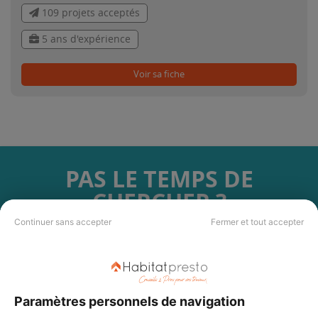
109 projets acceptés
5 ans d'expérience
Voir sa fiche
PAS LE TEMPS DE
CHERCHER ?
Continuer sans accepter
Fermer et tout accepter
Vous souhaitez réaliser des travaux et ne savez quel professionnel
choisir ? Demandez des devis travaux
auprès de notre réseau de 5 000
professionnels partout en France.
Paramètres personnels de navigation