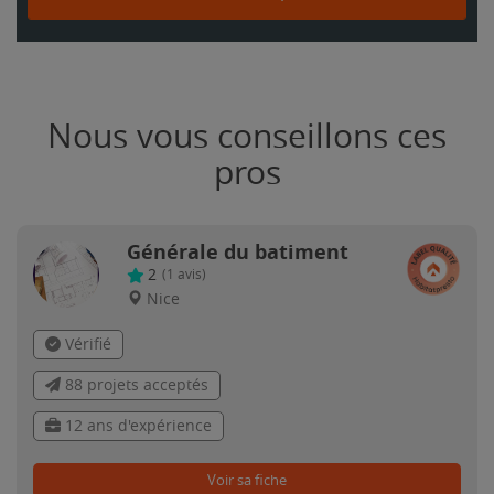
Nous vous conseillons ces
pros
Générale du batiment
2
(
1
avis)
Nice
Vérifié
88 projets acceptés
12 ans d'expérience
Voir sa fiche