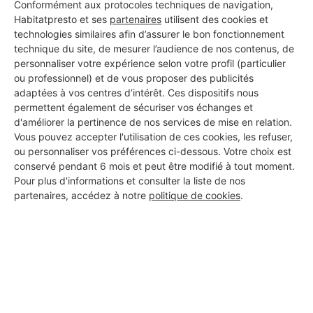
Conformément aux protocoles techniques de navigation,
Habitatpresto et ses
partenaires
utilisent des cookies et
technologies similaires afin d’assurer le bon fonctionnement
technique du site, de mesurer l’audience de nos contenus, de
DEMANDER UN DEVIS
personnaliser votre expérience selon votre profil (particulier
ou professionnel) et de vous proposer des publicités
adaptées à vos centres d’intérêt. Ces dispositifs nous
permettent également de sécuriser vos échanges et
d'améliorer la pertinence de nos services de mise en relation.
Les 1 autres Carreleurs pour
Vous pouvez accepter l'utilisation de ces cookies, les refuser,
vos travaux à Contes
ou personnaliser vos préférences ci-dessous. Votre choix est
conservé pendant 6 mois et peut être modifié à tout moment.
Pour plus d'informations et consulter la liste de nos
partenaires, accédez à notre
politique de cookies
.
MONSIEUR OLIVIER MARQUES DA
SILVA
Contes
7 ans d'expérience
Voir sa fiche