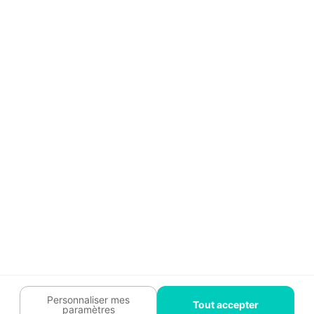
Aide
Témoignages
Guide travaux
Légal
Tendances travaux
Charte cookies
Trouver un pro
Mon espace
Contactez-nous :
09 74 73 85 85
Abonnez-vous à notre newsletter
et bénéficiez de
conseils gratuits
Je m'inscris
Suivez-nous
Votre coach travaux est là
pour vous guider 🛠️
Personnaliser mes
Tout accepter
paramètres