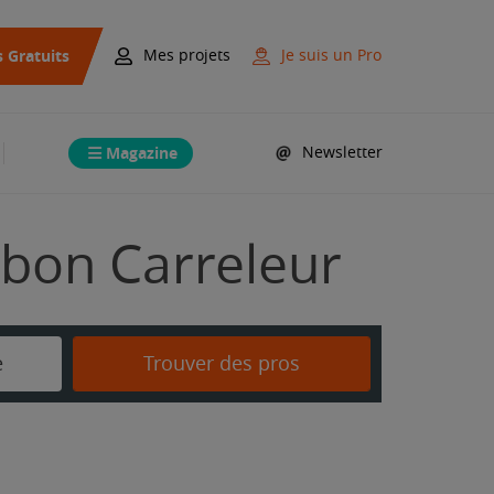
s Gratuits
Mes projets
Je suis un Pro
Magazine
Newsletter
 bon Carreleur
e
Trouver des pros