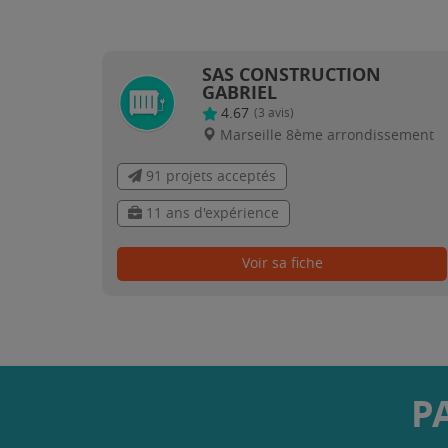
SAS CONSTRUCTION
GABRIEL
4.67
(
3
avis)
Marseille 8ème arrondissement
91 projets acceptés
11 ans d'expérience
Voir sa fiche
P