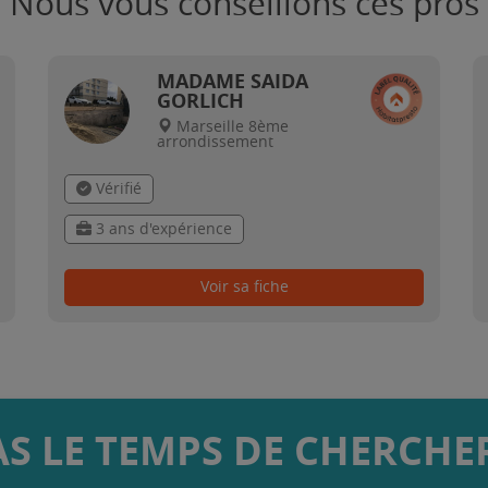
Nous vous conseillons ces pros
MADAME SAIDA
GORLICH
Marseille 8ème
arrondissement
Vérifié
3 ans d'expérience
Voir sa fiche
AS LE TEMPS DE CHERCHER