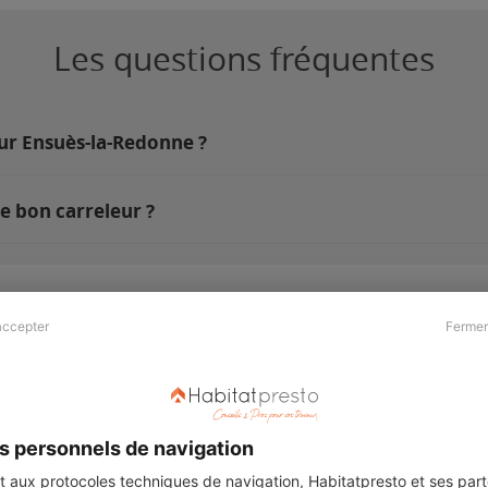
Les questions fréquentes
sur Ensuès-la-Redonne ?
e bon carreleur ?
accepter
Fermer
Presse & Partenaires
À propos
Revue de presse
Qui sommes nous ?
he
Kit média
Recrutement
s personnels de navigation
Témoignages
Légal
aux protocoles techniques de navigation, Habitatpresto et ses
part