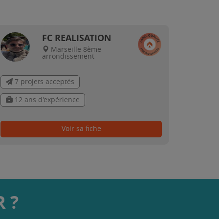
FC REALISATION
Marseille 8ème
arrondissement
7 projets acceptés
12 ans d'expérience
Voir sa fiche
 ?