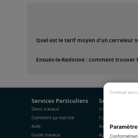
Quel est le tarif moyen d'un carreleur 
Ensuès-la-Redonne : comment trouver l
Continuer sans 
Services Particuliers
Services Pro
Devis travaux
S'inscrire
Comment ça marche
Comment ça marc
Paramètre
Aide
Aide
Guide travaux
Application Mobile
Conformément 