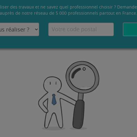
liser des travaux et ne savez quel professionnel choisir ? Demande
auprès de notre réseau de 5 000 professionnels partout en France