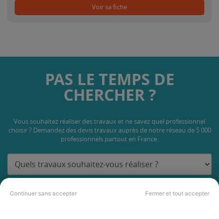
Voir sa fiche
PAS LE TEMPS DE
CHERCHER ?
Vous souhaitez réaliser des travaux et ne savez quel professionnel
choisir ? Demandez des devis travaux
auprès de notre réseau de 5 000
professionnels partout en France.
Continuer sans accepter
Fermer et tout accepter
DEMANDER UN DEVIS