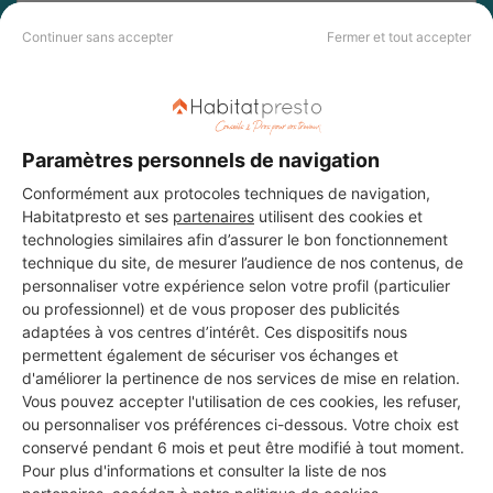
DEMANDER UN DEVIS
Continuer sans accepter
Fermer et tout accepter
Les 3 autres Carreleurs pour
Paramètres personnels de navigation
vos travaux à Gémenos
Conformément aux protocoles techniques de navigation,
Habitatpresto et ses
partenaires
utilisent des cookies et
technologies similaires afin d’assurer le bon fonctionnement
technique du site, de mesurer l’audience de nos contenus, de
Madame
personnaliser votre expérience selon votre profil (particulier
Gémenos
ou professionnel) et de vous proposer des publicités
adaptées à vos centres d’intérêt. Ces dispositifs nous
permettent également de sécuriser vos échanges et
Voir sa fiche
d'améliorer la pertinence de nos services de mise en relation.
Vous pouvez accepter l'utilisation de ces cookies, les refuser,
ou personnaliser vos préférences ci-dessous. Votre choix est
conservé pendant 6 mois et peut être modifié à tout moment.
Pour plus d'informations et consulter la liste de nos
A.M.T rénovation