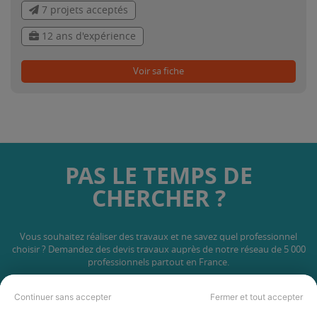
7 projets acceptés
12 ans d'expérience
Voir sa fiche
PAS LE TEMPS DE
CHERCHER ?
Vous souhaitez réaliser des travaux et ne savez quel professionnel
choisir ? Demandez des devis travaux
auprès de notre réseau de 5 000
professionnels partout en France.
Continuer sans accepter
Fermer et tout accepter