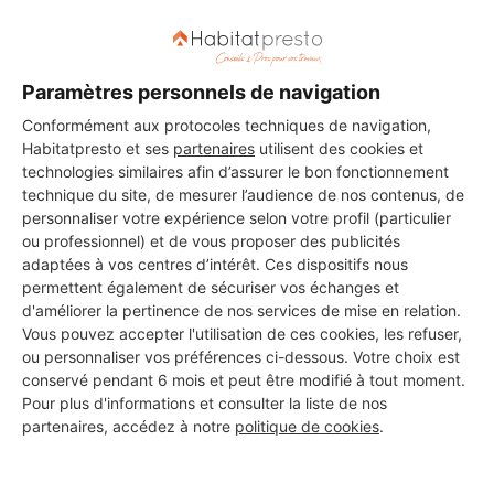
DEMANDER UN DEVIS
Paramètres personnels de navigation
Conformément aux protocoles techniques de navigation,
Habitatpresto et ses
partenaires
utilisent des cookies et
technologies similaires afin d’assurer le bon fonctionnement
Les 1 autres Carreleurs pour
technique du site, de mesurer l’audience de nos contenus, de
personnaliser votre expérience selon votre profil (particulier
vos travaux à Le Puy-Sainte-
ou professionnel) et de vous proposer des publicités
Réparade
adaptées à vos centres d’intérêt. Ces dispositifs nous
permettent également de sécuriser vos échanges et
d'améliorer la pertinence de nos services de mise en relation.
Vous pouvez accepter l'utilisation de ces cookies, les refuser,
JOSE DIAZ
ou personnaliser vos préférences ci-dessous. Votre choix est
conservé pendant 6 mois et peut être modifié à tout moment.
Le Puy-Sainte-Réparade
Pour plus d'informations et consulter la liste de nos
partenaires, accédez à notre
politique de cookies
.
10 ans d'expérience