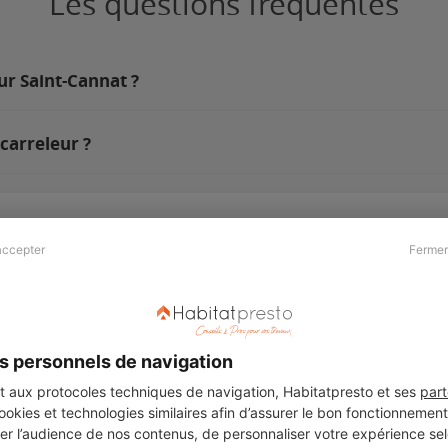
Les questions fréquentes
ur Saint-Cannat ?
carreleur ?
accepter
Fermer
Presse & Partenaires
À propos
Revue de presse
Qui sommes nous ?
he
Kit média
Recrutement
s personnels de navigation
Témoignages
Légal
aux protocoles techniques de navigation, Habitatpresto et ses
part
cookies et technologies similaires afin d’assurer le bon fonctionnemen
Charte cookies
er l’audience de nos contenus, de personnaliser votre expérience selo
ers