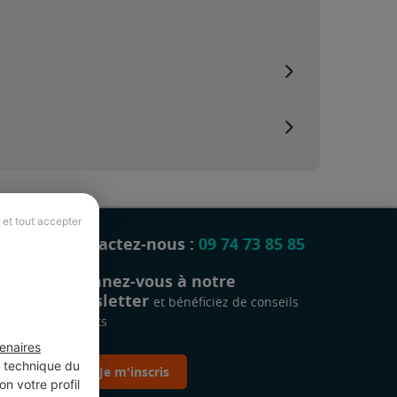
 et tout accepter
Contactez-nous :
09 74 73 85 85
Abonnez-vous à notre
newsletter
et bénéficiez de conseils
gratuits
enaires
t technique du
Je m'inscris
n votre profil