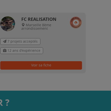
FC REALISATION
Marseille 8ème
arrondissement
7 projets acceptés
12 ans d'expérience
Voir sa fiche
 ?