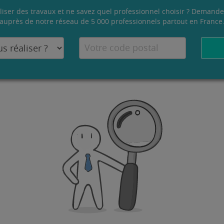
liser des travaux et ne savez quel professionnel choisir ? Demande
auprès de notre réseau de 5 000 professionnels partout en France