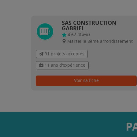
SAS CONSTRUCTION
GABRIEL
4.67
(
3
avis)
Marseille 8ème arrondissement
91 projets acceptés
11 ans d'expérience
Voir sa fiche
P