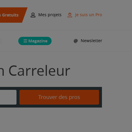
s Gratuits
Mes projets
Je suis un Pro
Magazine
Newsletter
n Carreleur
Trouver des pros