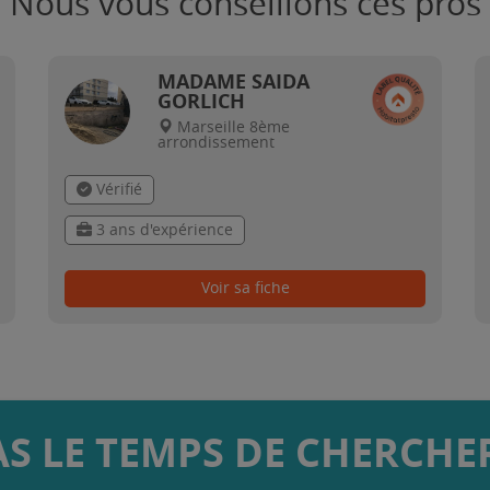
Nous vous conseillons ces pros
MADAME SAIDA
GORLICH
Marseille 8ème
arrondissement
Vérifié
3 ans d'expérience
Voir sa fiche
AS LE TEMPS DE CHERCHER