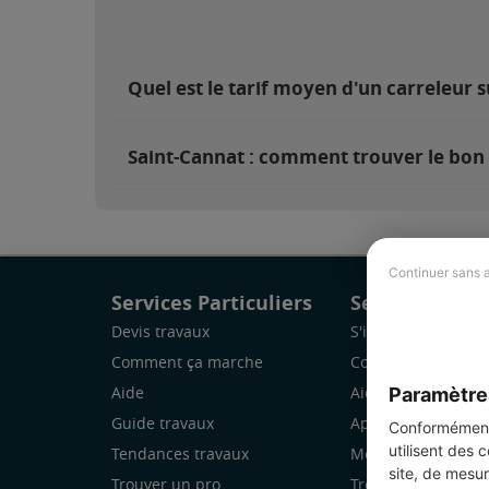
Quel est le tarif moyen d'un carreleur s
Saint-Cannat : comment trouver le bon 
Continuer sans 
Services Particuliers
Services Pro
Devis travaux
S'inscrire
Comment ça marche
Comment ça marc
Paramètre
Aide
Aide
Guide travaux
Application Mobile
Conformément 
utilisent des 
Tendances travaux
Mon espace
site, de mesur
Trouver un pro
Trouver des chanti