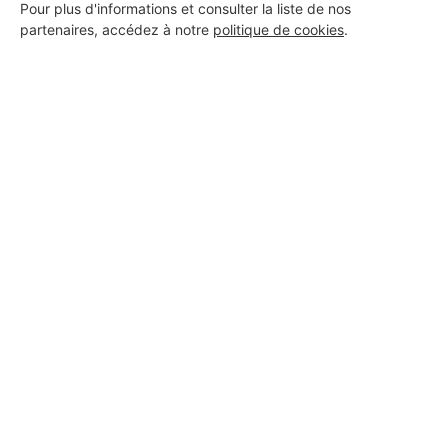
Pour plus d'informations et consulter la liste de nos
17 ans d'expérience
partenaires, accédez à notre
politique de cookies
.
Voir sa fiche
DAHMANI
Saint-Raphaël
9 ans d'expérience
Voir sa fiche
ADDA CONSTRUCTION —
Maçonnerie Générale
Saint-Raphaël