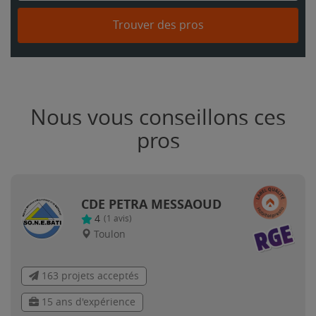
Trouver des pros
Nous vous conseillons ces
pros
CDE PETRA MESSAOUD
4
(
1
avis)
Toulon
163 projets acceptés
15 ans d'expérience