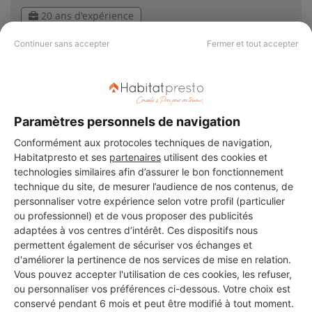
20 ans d'expérience
Continuer sans accepter
Fermer et tout accepter
Voir sa fiche
ACM RENOVE
Paramètres personnels de navigation
Saint-Raphaël
Conformément aux protocoles techniques de navigation,
Habitatpresto et ses
partenaires
utilisent des cookies et
11 ans d'expérience
technologies similaires afin d’assurer le bon fonctionnement
technique du site, de mesurer l’audience de nos contenus, de
personnaliser votre expérience selon votre profil (particulier
Voir sa fiche
ou professionnel) et de vous proposer des publicités
adaptées à vos centres d’intérêt. Ces dispositifs nous
permettent également de sécuriser vos échanges et
d'améliorer la pertinence de nos services de mise en relation.
SPC CARRELAGE
Vous pouvez accepter l'utilisation de ces cookies, les refuser,
Saint-Raphaël
ou personnaliser vos préférences ci-dessous. Votre choix est
conservé pendant 6 mois et peut être modifié à tout moment.