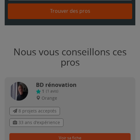
Trouver des pros
Nous vous conseillons ces
pros
BD rénovation
1
(
1
avis)
Orange
8 projets acceptés
33 ans d'expérience
Voir sa fiche