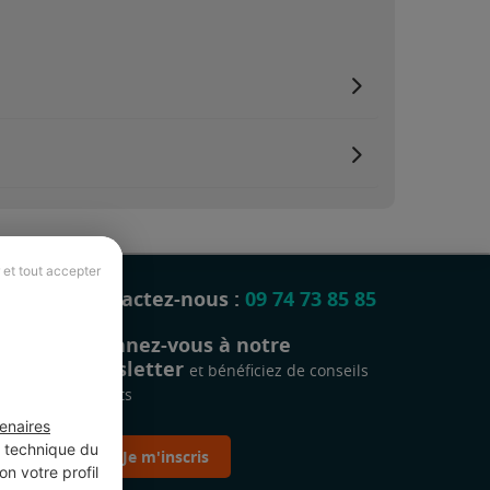
 et tout accepter
Contactez-nous :
09 74 73 85 85
Abonnez-vous à notre
newsletter
et bénéficiez de conseils
gratuits
enaires
t technique du
Je m'inscris
n votre profil