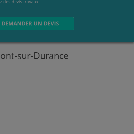
z des devis travaux
.
DEMANDER UN DEVIS
mont-sur-Durance