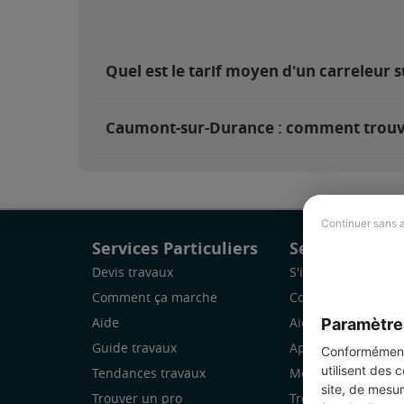
Quel est le tarif moyen d'un carreleur
Caumont-sur-Durance : comment trouve
Continuer sans 
Services Particuliers
Services Pro
Devis travaux
S'inscrire
Comment ça marche
Comment ça marc
Paramètre
Aide
Aide
Guide travaux
Application Mobile
Conformément 
utilisent des 
Tendances travaux
Mon espace
site, de mesur
Trouver un pro
Trouver des chanti