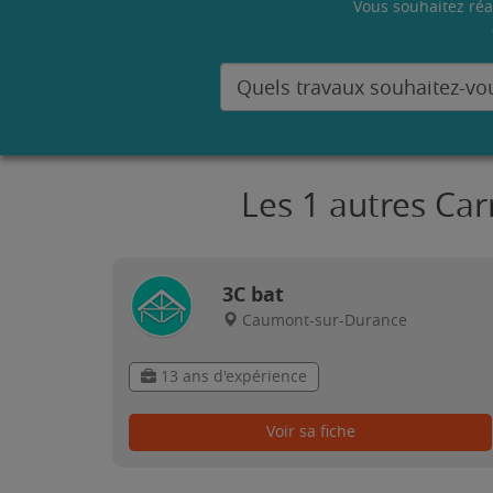
Vous souhaitez réa
Les 1 autres Ca
3C bat
Caumont-sur-Durance
13 ans d'expérience
Voir sa fiche