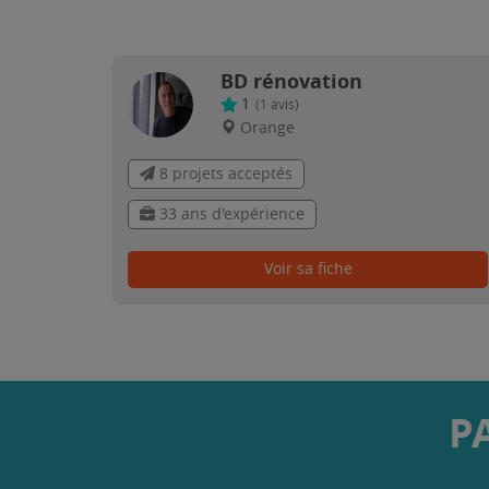
BD rénovation
1
(
1
avis)
Orange
8 projets acceptés
33 ans d'expérience
Voir sa fiche
P