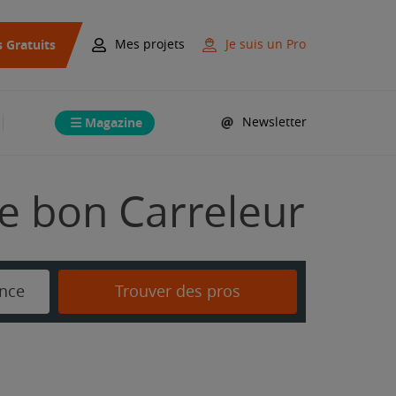
s Gratuits
Mes projets
Je suis un Pro
Magazine
Newsletter
e bon Carreleur
nce
Trouver des pros