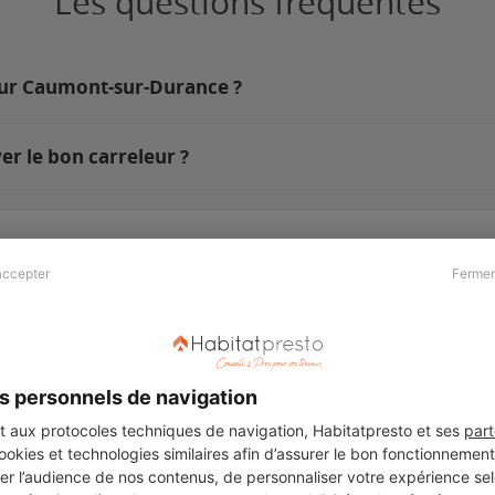
Les questions fréquentes
 sur Caumont-sur-Durance ?
r le bon carreleur ?
accepter
Fermer
Presse & Partenaires
À propos
Revue de presse
Qui sommes nous ?
he
Kit média
Recrutement
s personnels de navigation
Témoignages
Légal
aux protocoles techniques de navigation, Habitatpresto et ses
part
cookies et technologies similaires afin d’assurer le bon fonctionnemen
Charte cookies
er l’audience de nos contenus, de personnaliser votre expérience selo
ers