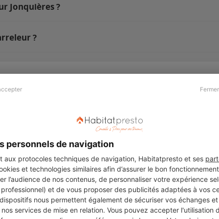
ur Jonquières ?
rreleur ?
accepter
Fermer
Presse & Partenaires
À propos
Revue de presse
Qui sommes nous ?
he
Kit média
Recrutement
s personnels de navigation
Témoignages
Légal
aux protocoles techniques de navigation, Habitatpresto et ses
part
cookies et technologies similaires afin d’assurer le bon fonctionnemen
Charte cookies
er l’audience de nos contenus, de personnaliser votre expérience selo
ers
u professionnel) et de vous proposer des publicités adaptées à vos c
 dispositifs nous permettent également de sécuriser vos échanges et 
nos services de mise en relation. Vous pouvez accepter l'utilisation 