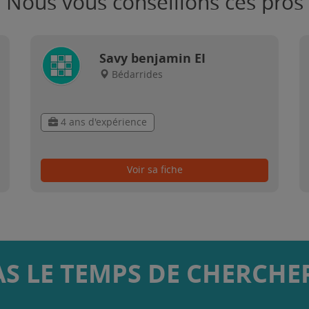
Nous vous conseillons ces pros
Savy benjamin EI
Bédarrides
4 ans d'expérience
Voir sa fiche
AS LE TEMPS DE CHERCHER