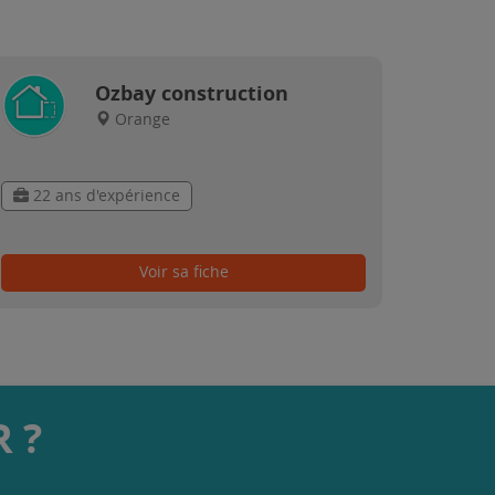
Ozbay construction
Orange
22 ans d'expérience
Voir sa fiche
 ?