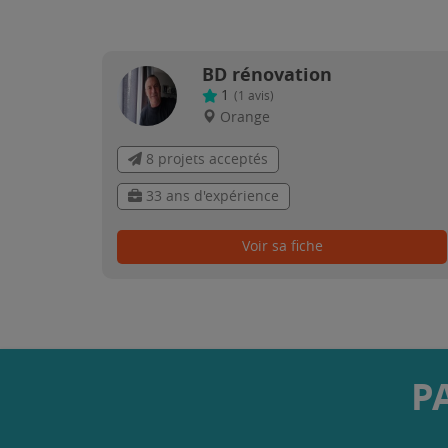
BD rénovation
1
(
1
avis)
Orange
8 projets acceptés
33 ans d'expérience
Voir sa fiche
P