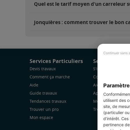
Quel est le tarif moyen d'un carreleur s
Jonquières : comment trouver le bon ca
Continuer sans 
Services Particuliers
Services Pro
Devis travaux
S'inscrire
Comment ça marche
Comment ça marc
Paramètre
Aide
Aide
Guide travaux
Application Mobile
Conformément 
utilisent des 
Tendances travaux
Mon espace
site, de mesur
Trouver un pro
Trouver des chanti
(particulier o
Mon espace
d’intérêt. Ces
pertinence de 