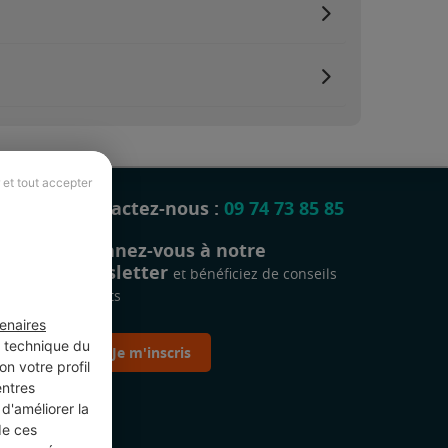
 et tout accepter
Contactez-nous :
09 74 73 85 85
Abonnez-vous à notre
newsletter
et bénéficiez de conseils
gratuits
enaires
t technique du
Je m'inscris
n votre profil
entres
d'améliorer la
de ces