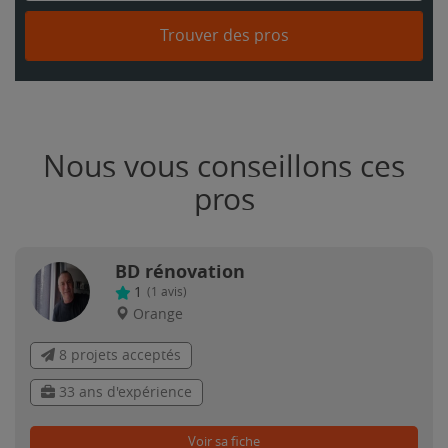
Trouver des pros
Nous vous conseillons ces
pros
BD rénovation
1
(
1
avis)
Orange
8 projets acceptés
33 ans d'expérience
Voir sa fiche