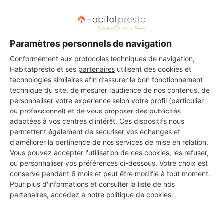
Les 2 autres Carreleurs pour
Paramètres personnels de navigation
vos travaux à Loriol-du-
Conformément aux protocoles techniques de navigation,
Comtat
Habitatpresto et ses
partenaires
utilisent des cookies et
technologies similaires afin d’assurer le bon fonctionnement
technique du site, de mesurer l’audience de nos contenus, de
personnaliser votre expérience selon votre profil (particulier
BN entreprise
ou professionnel) et de vous proposer des publicités
Loriol-du-Comtat
adaptées à vos centres d’intérêt. Ces dispositifs nous
permettent également de sécuriser vos échanges et
d'améliorer la pertinence de nos services de mise en relation.
Voir sa fiche
Vous pouvez accepter l'utilisation de ces cookies, les refuser,
ou personnaliser vos préférences ci-dessous. Votre choix est
conservé pendant 6 mois et peut être modifié à tout moment.
Pour plus d'informations et consulter la liste de nos
TP Joly Bruno
partenaires, accédez à notre
politique de cookies
.
Loriol-du-Comtat