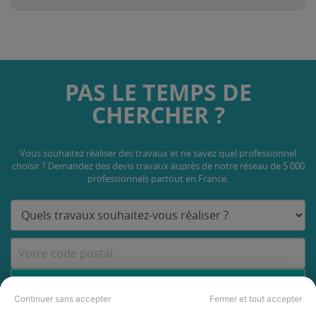
PAS LE TEMPS DE
CHERCHER ?
Vous souhaitez réaliser des travaux et ne savez quel professionnel
choisir ? Demandez des devis travaux
auprès de notre réseau de 5 000
professionnels partout en France.
DEMANDER UN DEVIS
Continuer sans accepter
Fermer et tout accepter