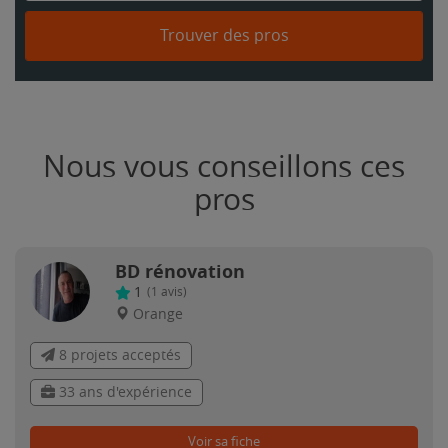
Trouver des pros
Nous vous conseillons ces
pros
BD rénovation
1
(
1
avis)
Orange
8 projets acceptés
33 ans d'expérience
Voir sa fiche