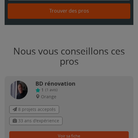
Trouver des pros
Nous vous conseillons ces
pros
BD rénovation
1
(
1
avis)
Orange
8 projets acceptés
33 ans d'expérience
Voir sa fiche