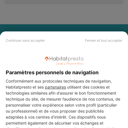
PAS LE TEMPS DE
Continuer sans accepter
Fermer et tout accepter
CHERCHER ?
Vous souhaitez réaliser des travaux et ne savez quel professionnel
choisir ? Demandez des devis travaux
auprès de notre réseau de 5 000
Paramètres personnels de navigation
professionnels partout en France.
Conformément aux protocoles techniques de navigation,
Habitatpresto et ses
partenaires
utilisent des cookies et
technologies similaires afin d’assurer le bon fonctionnement
technique du site, de mesurer l’audience de nos contenus, de
personnaliser votre expérience selon votre profil (particulier
ou professionnel) et de vous proposer des publicités
DEMANDER UN DEVIS
adaptées à vos centres d’intérêt. Ces dispositifs nous
permettent également de sécuriser vos échanges et