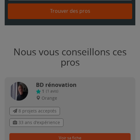
Trouver des pros
Nous vous conseillons ces
pros
BD rénovation
1
(
1
avis)
Orange
8 projets acceptés
33 ans d'expérience
Voir sa fiche