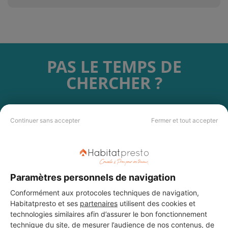
PAS LE TEMPS DE
CHERCHER ?
Vous souhaitez réaliser des travaux et ne savez quel professionnel
choisir ? Demandez des devis travaux
auprès de notre réseau de 5 000
Continuer sans accepter
Fermer et tout accepter
professionnels partout en France.
Paramètres personnels de navigation
Conformément aux protocoles techniques de navigation,
Habitatpresto et ses
partenaires
utilisent des cookies et
DEMANDER UN DEVIS
technologies similaires afin d’assurer le bon fonctionnement
technique du site, de mesurer l’audience de nos contenus, de