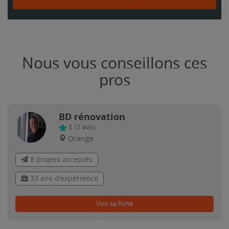
Nous vous conseillons ces
pros
BD rénovation
1
(
1
avis)
Orange
8 projets acceptés
33 ans d'expérience
Voir sa fiche