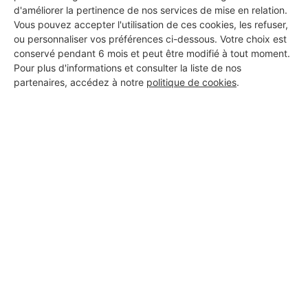
d'améliorer la pertinence de nos services de mise en relation.
Vérifié
Vous pouvez accepter l'utilisation de ces cookies, les refuser,
27 projets acceptés
ou personnaliser vos préférences ci-dessous. Votre choix est
conservé pendant 6 mois et peut être modifié à tout moment.
11 ans d'expérience
Pour plus d'informations et consulter la liste de nos
partenaires, accédez à notre
politique de cookies
.
Voir sa fiche
S.P.I.D serrurerie
Vedène
6 ans d'expérience
Voir sa fiche