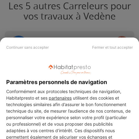
Les 5 autres Carreleurs pour
vos travaux à Vedène
Rbm construction
Continuer sans accepter
Fermer et tout accepter
Vedène
Vérifié
7 ans d'expérience
Paramètres personnels de navigation
Conformément aux protocoles techniques de navigation,
Voir sa fiche
Habitatpresto et ses
partenaires
utilisent des cookies et
technologies similaires afin d’assurer le bon fonctionnement
technique du site, de mesurer l’audience de nos contenus, de
personnaliser votre expérience selon votre profil (particulier
Pacapose Menuiserie
ou professionnel) et de vous proposer des publicités
Vedène
adaptées à vos centres d’intérêt. Ces dispositifs nous
permettent également de sécuriser vos échanges et