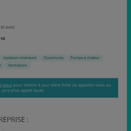
(0 avis)
016
Isolation intérieure
Ouvertures
Pompe à chaleur
r
Ventilation
z-vous
pour mettre à jour votre fiche ou appelez-nous au
 prix d'un appel local)
EPRISE :