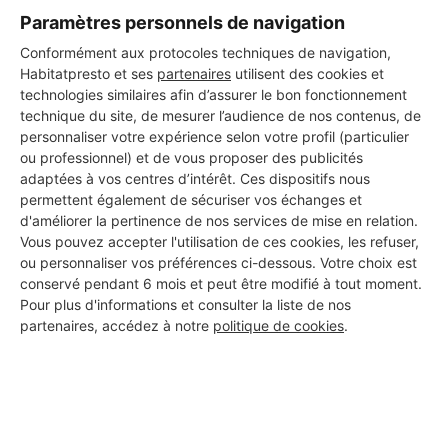
Les 1 autres Couvreurs pour
Paramètres personnels de navigation
vos travaux à Loos-en-
Conformément aux protocoles techniques de navigation,
Habitatpresto et ses
partenaires
utilisent des cookies et
Gohelle
technologies similaires afin d’assurer le bon fonctionnement
technique du site, de mesurer l’audience de nos contenus, de
personnaliser votre expérience selon votre profil (particulier
ou professionnel) et de vous proposer des publicités
DUHAMEL
adaptées à vos centres d’intérêt. Ces dispositifs nous
Loos-en-Gohelle
permettent également de sécuriser vos échanges et
d'améliorer la pertinence de nos services de mise en relation.
Vous pouvez accepter l'utilisation de ces cookies, les refuser,
9 ans d'expérience
ou personnaliser vos préférences ci-dessous. Votre choix est
conservé pendant 6 mois et peut être modifié à tout moment.
Voir sa fiche
Pour plus d'informations et consulter la liste de nos
partenaires, accédez à notre
politique de cookies
.
PROFESSIONNEL, VOUS