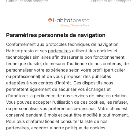
Continuer sans accepter
Fermer et tout accepter
Aucun autre professionnel disponible dans cette zone
géographique.
Paramètres personnels de navigation
Conformément aux protocoles techniques de navigation,
Habitatpresto et ses
partenaires
utilisent des cookies et
technologies similaires afin d’assurer le bon fonctionnement
PROFESSIONNEL, VOUS
technique du site, de mesurer l’audience de nos contenus, de
personnaliser votre expérience selon votre profil (particulier
SOUHAITEZ NOUS
ou professionnel) et de vous proposer des publicités
REJOINDRE ?
adaptées à vos centres d’intérêt. Ces dispositifs nous
permettent également de sécuriser vos échanges et
d'améliorer la pertinence de nos services de mise en relation.
Vous pouvez accepter l'utilisation de ces cookies, les refuser,
ou personnaliser vos préférences ci-dessous. Votre choix est
M'inscrire gratuitement
conservé pendant 6 mois et peut être modifié à tout moment.
Pour plus d'informations et consulter la liste de nos
partenaires, accédez à notre
politique de cookies
.