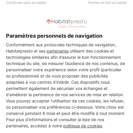
Continuer sans accepter
Fermer et tout accepter
DEMANDER UN DEVIS
Paramètres personnels de navigation
Conformément aux protocoles techniques de navigation,
Les 3 autres Installateurs de
Habitatpresto et ses
partenaires
utilisent des cookies et
technologies similaires afin d’assurer le bon fonctionnement
fenêtres pour vos travaux à
technique du site, de mesurer l’audience de nos contenus, de
personnaliser votre expérience selon votre profil (particulier
Sainte-Blandine
ou professionnel) et de vous proposer des publicités
adaptées à vos centres d’intérêt. Ces dispositifs nous
permettent également de sécuriser vos échanges et
d'améliorer la pertinence de nos services de mise en relation.
Ebk
Vous pouvez accepter l'utilisation de ces cookies, les refuser,
Sainte-Blandine
ou personnaliser vos préférences ci-dessous. Votre choix est
conservé pendant 6 mois et peut être modifié à tout moment.
Pour plus d'informations et consulter la liste de nos
Voir sa fiche
partenaires, accédez à notre
politique de cookies
.