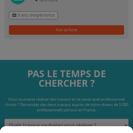
Grenoble
9 ans d'expérience
Voir sa fiche
PAS LE TEMPS DE
CHERCHER ?
Vous souhaitez réaliser des travaux et ne savez quel professionnel
choisir ? Demandez des devis travaux
auprès de notre réseau de 5 000
professionnels partout en France.