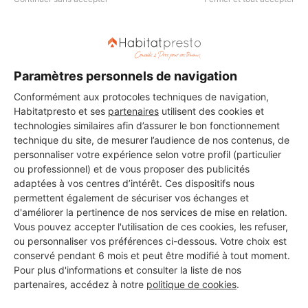
Etanchéité / Traitement humidité
Gros oeuvre
Isolation extérieure
Isolation intérieure
Maçonnerie
Nuisibles
Ouvertures
Panneaux Photovoltaïques
Piscine
Plomberie
Pompe à chaleur
Ravalement Façades
Rénovation complète
Paramètres personnels de navigation
Rénovation énergétique complète
Serrurerie / Ferronnerie
Conformément aux protocoles techniques de navigation,
Terrasse
Terrassement
Toiture / Couverture
Habitatpresto et ses
partenaires
utilisent des cookies et
technologies similaires afin d’assurer le bon fonctionnement
Travaux d’intérieur
Ventilation
technique du site, de mesurer l’audience de nos contenus, de
personnaliser votre expérience selon votre profil (particulier
ou professionnel) et de vous proposer des publicités
Vous êtes gérant de cette entreprise ?
Connectez-vous
pour
adaptées à vos centres d’intérêt. Ces dispositifs nous
mettre à jour votre fiche ou appelez-nous au 09 74 73 80 80 (du
permettent également de sécuriser vos échanges et
lundi au vendredi, de 9h à 18h, prix d'un appel local)
d'améliorer la pertinence de nos services de mise en relation.
Vous pouvez accepter l'utilisation de ces cookies, les refuser,
ou personnaliser vos préférences ci-dessous. Votre choix est
conservé pendant 6 mois et peut être modifié à tout moment.
INFORMATIONS SUR L'ENTREPRISE
Pour plus d'informations et consulter la liste de nos
:
partenaires, accédez à notre
politique de cookies
.