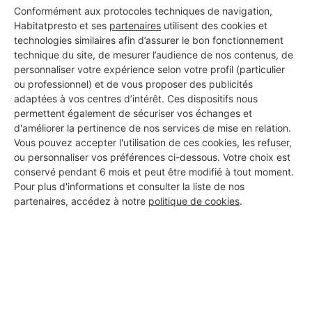
Conformément aux protocoles techniques de navigation,
Habitatpresto et ses
partenaires
utilisent des cookies et
Ce professionnel n'a pas encore ajouté de description.
technologies similaires afin d’assurer le bon fonctionnement
technique du site, de mesurer l’audience de nos contenus, de
personnaliser votre expérience selon votre profil (particulier
DOCUMENTS OFFICIELS MIS EN
ou professionnel) et de vous proposer des publicités
LIGNE :
adaptées à vos centres d’intérêt. Ces dispositifs nous
permettent également de sécuriser vos échanges et
d'améliorer la pertinence de nos services de mise en relation.
Ce professionnel n'a pas encore mis en ligne de documents
Vous pouvez accepter l'utilisation de ces cookies, les refuser,
officiels
ou personnaliser vos préférences ci-dessous. Votre choix est
conservé pendant 6 mois et peut être modifié à tout moment.
Pour plus d'informations et consulter la liste de nos
EVALUATIONS :
partenaires, accédez à notre
politique de cookies
.
Ce professionnel n'a pas encore reçu d'évaluation
CHANTIERS RÉALISÉS :
Ce professionnel n'a pas encore mis en ligne de photographie de