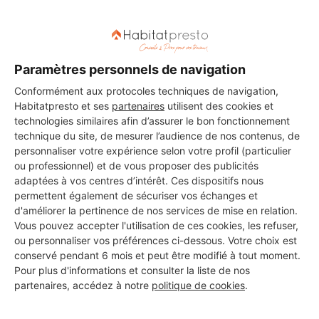
3 ans d'expérience
Voir sa fiche
Paramètres personnels de navigation
Conformément aux protocoles techniques de navigation,
Habitatpresto et ses
partenaires
utilisent des cookies et
RK-PLOMBERIE
technologies similaires afin d’assurer le bon fonctionnement
Ambérieu-en-Bugey
technique du site, de mesurer l’audience de nos contenus, de
personnaliser votre expérience selon votre profil (particulier
ou professionnel) et de vous proposer des publicités
12 ans d'expérience
adaptées à vos centres d’intérêt. Ces dispositifs nous
permettent également de sécuriser vos échanges et
Voir sa fiche
d'améliorer la pertinence de nos services de mise en relation.
Vous pouvez accepter l'utilisation de ces cookies, les refuser,
ou personnaliser vos préférences ci-dessous. Votre choix est
conservé pendant 6 mois et peut être modifié à tout moment.
UKA HASAN (X.H.E.D)
Pour plus d'informations et consulter la liste de nos
partenaires, accédez à notre
politique de cookies
.
Ambérieu-en-Bugey