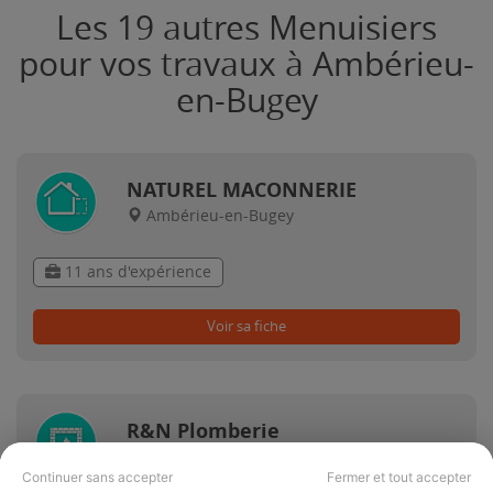
Les 19 autres Menuisiers
pour vos travaux à Ambérieu-
en-Bugey
NATUREL MACONNERIE
Ambérieu-en-Bugey
11 ans d'expérience
Voir sa fiche
R&N Plomberie
Ambérieu-en-Bugey
Continuer sans accepter
Fermer et tout accepter