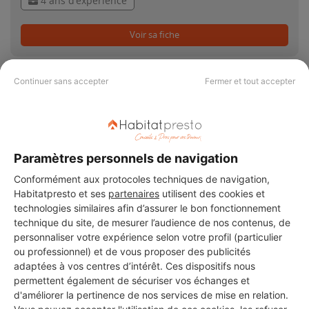
4 ans d'expérience
Voir sa fiche
Continuer sans accepter
Fermer et tout accepter
ALPES RENOVATION
CONSTRUCTION
Annemasse
Vérifié
Paramètres personnels de navigation
40 projets acceptés
Conformément aux protocoles techniques de navigation,
Habitatpresto et ses
partenaires
utilisent des cookies et
13 ans d'expérience
technologies similaires afin d’assurer le bon fonctionnement
technique du site, de mesurer l’audience de nos contenus, de
personnaliser votre expérience selon votre profil (particulier
Voir sa fiche
ou professionnel) et de vous proposer des publicités
adaptées à vos centres d’intérêt. Ces dispositifs nous
permettent également de sécuriser vos échanges et
d'améliorer la pertinence de nos services de mise en relation.
LUSTREM