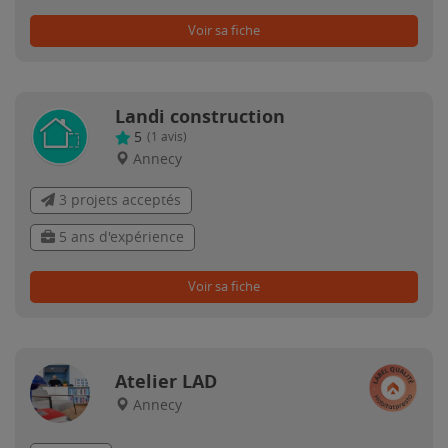
Voir sa fiche
Landi construction
5
(
1
avis)
Annecy
3 projets acceptés
5 ans d'expérience
Voir sa fiche
Atelier LAD
Annecy