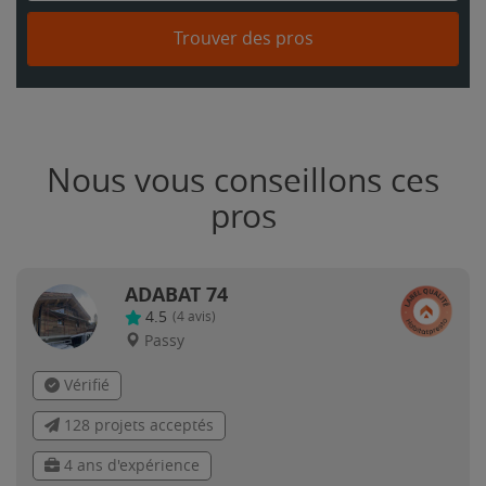
Trouver des pros
Nous vous conseillons ces
pros
ADABAT 74
4.5
(
4
avis)
Passy
Vérifié
128 projets acceptés
4 ans d'expérience