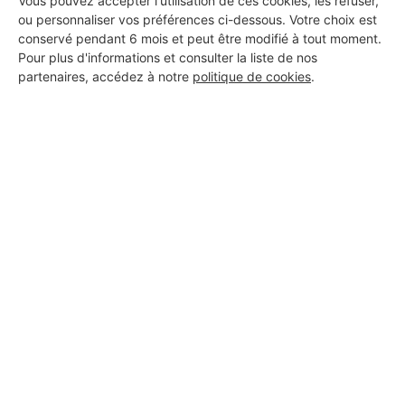
Vous pouvez accepter l'utilisation de ces cookies, les refuser,
Annemasse
ou personnaliser vos préférences ci-dessous. Votre choix est
conservé pendant 6 mois et peut être modifié à tout moment.
Pour plus d'informations et consulter la liste de nos
Vérifié
partenaires, accédez à notre
politique de cookies
.
19 projets acceptés
6 ans d'expérience
Voir sa fiche
Acelectro
Annemasse
15 ans d'expérience
Voir sa fiche