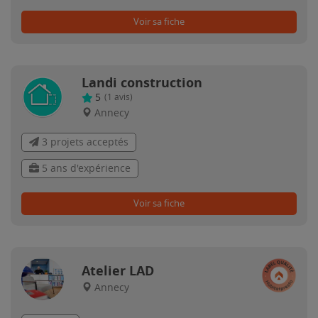
Voir sa fiche
Landi construction
5
(
1
avis)
Annecy
3 projets acceptés
5 ans d'expérience
Voir sa fiche
Atelier LAD
Annecy