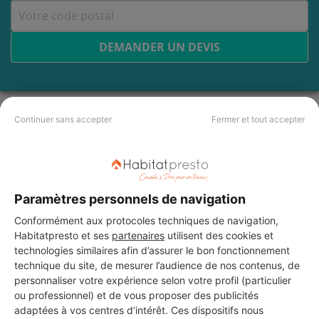
DEMANDER UN DEVIS
Les 4 autres Menuisiers pour
Continuer sans accepter
Fermer et tout accepter
vos travaux à Chamonix-
Mont-Blanc
Paramètres personnels de navigation
Conformément aux protocoles techniques de navigation,
Cantele Plomberie
Habitatpresto et ses
partenaires
utilisent des cookies et
Chamonix-Mont-Blanc
technologies similaires afin d’assurer le bon fonctionnement
technique du site, de mesurer l’audience de nos contenus, de
personnaliser votre expérience selon votre profil (particulier
14 ans d'expérience
ou professionnel) et de vous proposer des publicités
adaptées à vos centres d’intérêt. Ces dispositifs nous
Voir sa fiche