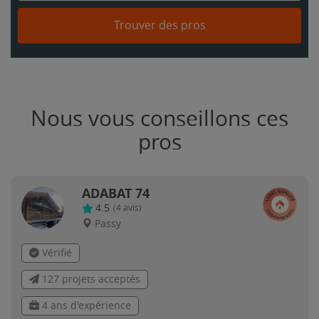
Trouver des pros
Nous vous conseillons ces
pros
ADABAT 74
4.5
(
4
avis)
Passy
Vérifié
127 projets acceptés
4 ans d'expérience