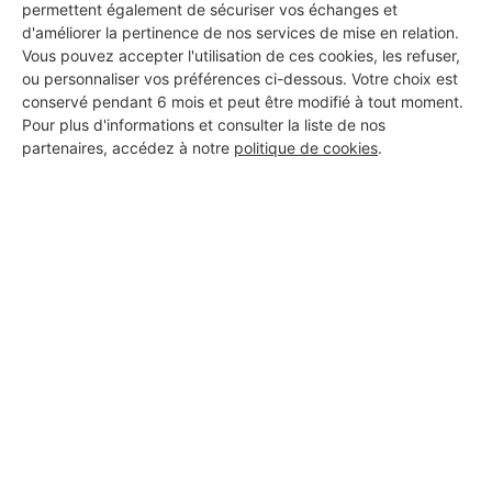
permettent également de sécuriser vos échanges et
d'améliorer la pertinence de nos services de mise en relation.
Vous pouvez accepter l'utilisation de ces cookies, les refuser,
ou personnaliser vos préférences ci-dessous. Votre choix est
popcorn Design
conservé pendant 6 mois et peut être modifié à tout moment.
Pour plus d'informations et consulter la liste de nos
Chamonix-Mont-Blanc
partenaires, accédez à notre
politique de cookies
.
7 ans d'expérience
Voir sa fiche
Lakhdari
Chamonix-Mont-Blanc
8 ans d'expérience
Voir sa fiche