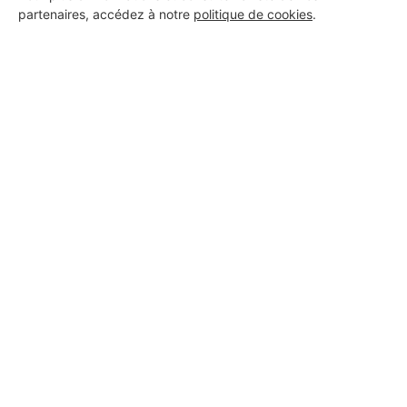
partenaires, accédez à notre
politique de cookies
.
GREENOBLE ELEC
Saint-Martin-d'Hères
6 ans d'expérience
Voir sa fiche
MCF
Saint-Martin-d'Hères
3 ans d'expérience
Voir sa fiche