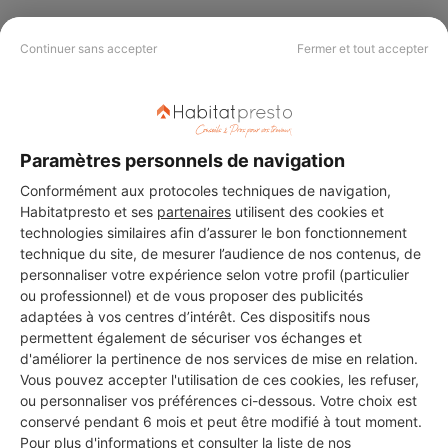
Continuer sans accepter
Fermer et tout accepter
RDGELEC
Saint-Martin-d'Hères
9 ans d'expérience
Paramètres personnels de navigation
Voir sa fiche
Conformément aux protocoles techniques de navigation,
Habitatpresto et ses
partenaires
utilisent des cookies et
technologies similaires afin d’assurer le bon fonctionnement
technique du site, de mesurer l’audience de nos contenus, de
SOLU'PRO Rénov
personnaliser votre expérience selon votre profil (particulier
ou professionnel) et de vous proposer des publicités
Saint-Martin-d'Hères
adaptées à vos centres d’intérêt. Ces dispositifs nous
permettent également de sécuriser vos échanges et
7 ans d'expérience
d'améliorer la pertinence de nos services de mise en relation.
Vous pouvez accepter l'utilisation de ces cookies, les refuser,
Voir sa fiche
ou personnaliser vos préférences ci-dessous. Votre choix est
conservé pendant 6 mois et peut être modifié à tout moment.
Pour plus d'informations et consulter la liste de nos