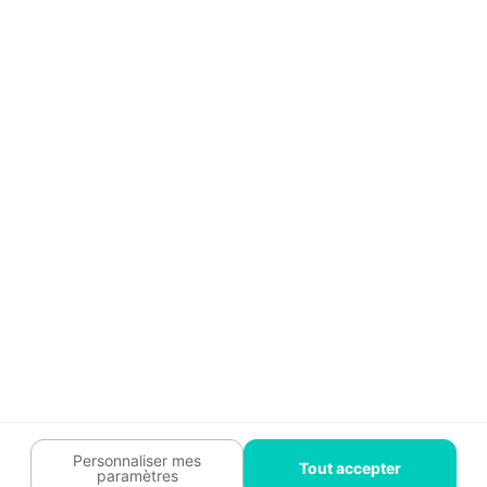
Aide
Témoignages
Guide travaux
Légal
Tendances travaux
Charte cookies
Trouver un pro
Mon espace
Contactez-nous :
09 74 73 85 85
Abonnez-vous à notre newsletter
et bénéficiez de
conseils gratuits
Je m'inscris
Suivez-nous
Votre coach travaux est là
pour vous guider 🛠️
Personnaliser mes
Tout accepter
paramètres