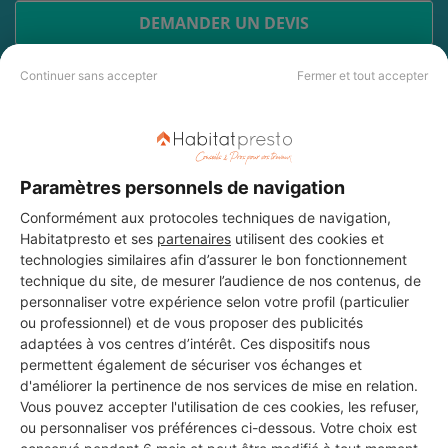
DEMANDER UN DEVIS
Continuer sans accepter
Fermer et tout accepter
Les 4 autres Menuisiers pour
vos travaux à Anse
Paramètres personnels de navigation
Conformément aux protocoles techniques de navigation,
Habitatpresto et ses
partenaires
utilisent des cookies et
Antoine Desroches
technologies similaires afin d’assurer le bon fonctionnement
Anse
technique du site, de mesurer l’audience de nos contenus, de
personnaliser votre expérience selon votre profil (particulier
17 ans d'expérience
ou professionnel) et de vous proposer des publicités
adaptées à vos centres d’intérêt. Ces dispositifs nous
permettent également de sécuriser vos échanges et
Voir sa fiche
d'améliorer la pertinence de nos services de mise en relation.
Vous pouvez accepter l'utilisation de ces cookies, les refuser,
ou personnaliser vos préférences ci-dessous. Votre choix est