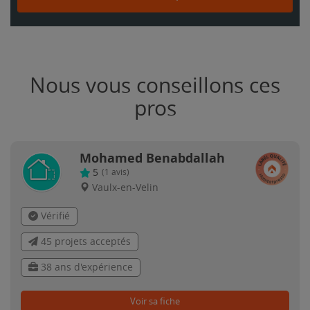
Nous vous conseillons ces
pros
Mohamed Benabdallah
5
(
1
avis)
Vaulx-en-Velin
Vérifié
45 projets acceptés
38 ans d'expérience
Voir sa fiche