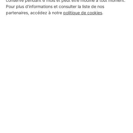
conservé pendant 6 mois et peut être modifié à tout moment.
EFIMABAT
Pour plus d'informations et consulter la liste de nos
Anse
partenaires, accédez à notre
politique de cookies
.
17 ans d'expérience
Voir sa fiche
A.Y.A peinture
Anse
9 ans d'expérience
Voir sa fiche