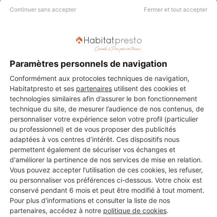
Continuer sans accepter
Fermer et tout accepter
SARL SERVICES ET RENOVATION
Meyzieu
16 ans d'expérience
Paramètres personnels de navigation
Conformément aux protocoles techniques de navigation,
Voir sa fiche
Habitatpresto et ses
partenaires
utilisent des cookies et
technologies similaires afin d’assurer le bon fonctionnement
technique du site, de mesurer l’audience de nos contenus, de
personnaliser votre expérience selon votre profil (particulier
ou professionnel) et de vous proposer des publicités
LE ROI SOLEIL
adaptées à vos centres d’intérêt. Ces dispositifs nous
Meyzieu
permettent également de sécuriser vos échanges et
d'améliorer la pertinence de nos services de mise en relation.
6 ans d'expérience
Vous pouvez accepter l'utilisation de ces cookies, les refuser,
ou personnaliser vos préférences ci-dessous. Votre choix est
conservé pendant 6 mois et peut être modifié à tout moment.
Voir sa fiche
Pour plus d'informations et consulter la liste de nos
partenaires, accédez à notre
politique de cookies
.