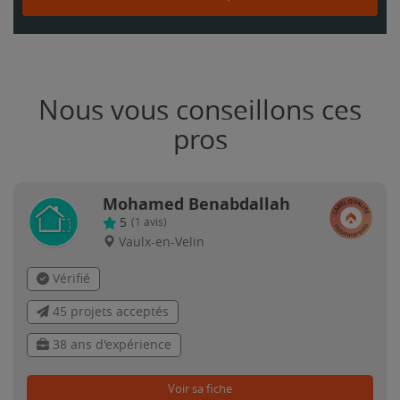
Nous vous conseillons ces
pros
Mohamed Benabdallah
5
(
1
avis)
Vaulx-en-Velin
Vérifié
45 projets acceptés
38 ans d'expérience
Voir sa fiche