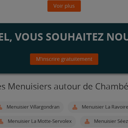
Voir plus
L, VOUS SOUHAITEZ NOU
M'inscrire gratuitement
es Menuisiers autour de Chambé
Menuisier Villargondran
Menuisier La Ravoir
Menuisier La Motte-Servolex
Menuisier Séez