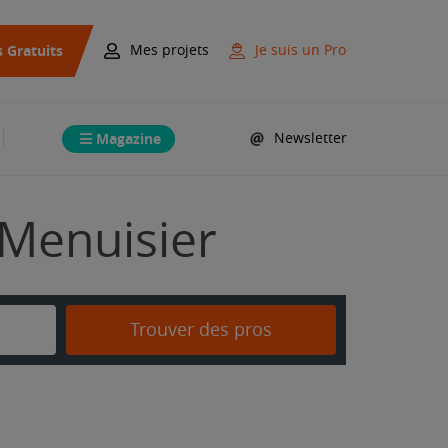
s Gratuits
Mes projets
Je suis un Pro
Magazine
Newsletter
 Menuisier
Trouver des pros