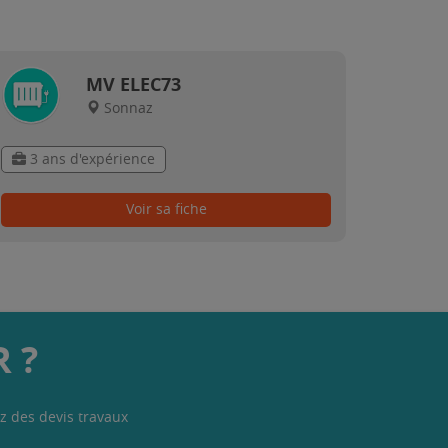
MV ELEC73
Sonnaz
3 ans d'expérience
Voir sa fiche
 ?
z des devis travaux
.