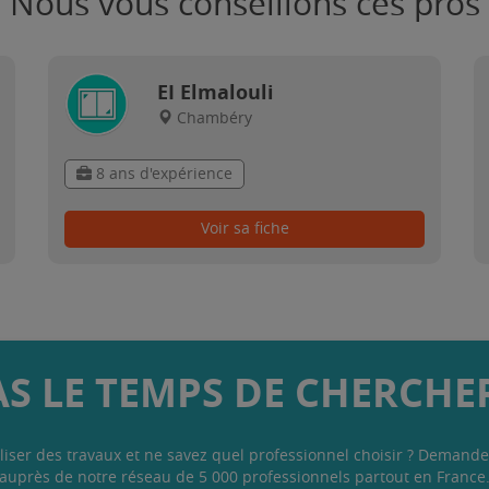
Nous vous conseillons ces pros
EI Elmalouli
Chambéry
8 ans d'expérience
Voir sa fiche
AS LE TEMPS DE CHERCHER
liser des travaux et ne savez quel professionnel choisir ? Demande
auprès de notre réseau de 5 000 professionnels partout en France