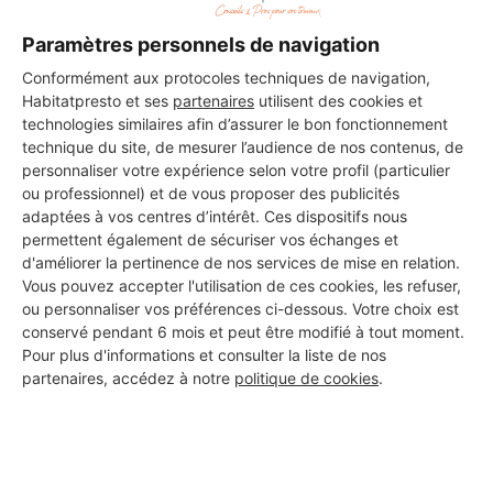
DEMANDER UN DEVIS
Paramètres personnels de navigation
Conformément aux protocoles techniques de navigation,
Habitatpresto et ses
partenaires
utilisent des cookies et
technologies similaires afin d’assurer le bon fonctionnement
Les 1 autres Menuisiers pour
technique du site, de mesurer l’audience de nos contenus, de
personnaliser votre expérience selon votre profil (particulier
vos travaux à Fontaine-lès-
ou professionnel) et de vous proposer des publicités
Dijon
adaptées à vos centres d’intérêt. Ces dispositifs nous
permettent également de sécuriser vos échanges et
d'améliorer la pertinence de nos services de mise en relation.
Vous pouvez accepter l'utilisation de ces cookies, les refuser,
Almeida Pierre Rénov
ou personnaliser vos préférences ci-dessous. Votre choix est
conservé pendant 6 mois et peut être modifié à tout moment.
Fontaine-lès-Dijon
Pour plus d'informations et consulter la liste de nos
partenaires, accédez à notre
politique de cookies
.
2 ans d'expérience
Voir sa fiche