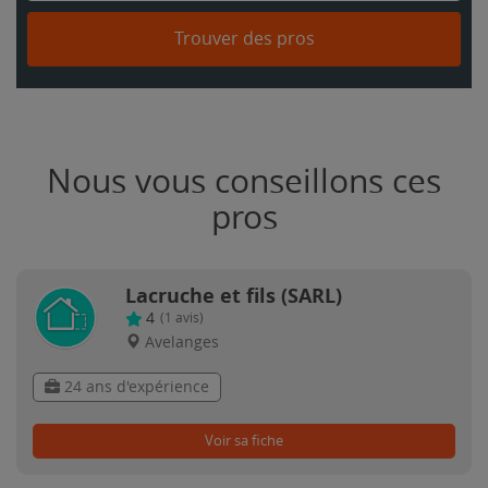
Trouver des pros
Nous vous conseillons ces
pros
Lacruche et fils (SARL)
4
(
1
avis)
Avelanges
24 ans d'expérience
Voir sa fiche