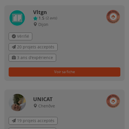
Vltgn
1.5
(
2
avis)
Dijon
Vérifié
20 projets acceptés
3 ans d'expérience
Voir sa fiche
UNICAT
Chenôve
19 projets acceptés