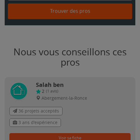
Trouver des pros
Nous vous conseillons ces
pros
Salah ben
2
(
1
avis)
Abergement-la-Ronce
36 projets acceptés
3 ans d'expérience
Voir sa fiche