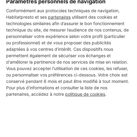
Paramètres personnels de navigation
Conformément aux protocoles techniques de navigation,
Les 1 autres Menuisiers pour
Habitatpresto et ses
partenaires
utilisent des cookies et
technologies similaires afin d’assurer le bon fonctionnement
vos travaux à Foncine-le-Haut
technique du site, de mesurer l’audience de nos contenus, de
personnaliser votre expérience selon votre profil (particulier
ou professionnel) et de vous proposer des publicités
adaptées à vos centres d’intérêt. Ces dispositifs nous
BOURGEOIS PHILIPPE
permettent également de sécuriser vos échanges et
Foncine-le-Haut
d'améliorer la pertinence de nos services de mise en relation.
Vous pouvez accepter l'utilisation de ces cookies, les refuser,
ou personnaliser vos préférences ci-dessous. Votre choix est
32 ans d'expérience
conservé pendant 6 mois et peut être modifié à tout moment.
Pour plus d'informations et consulter la liste de nos
Voir sa fiche
partenaires, accédez à notre
politique de cookies
.
PROFESSIONNEL, VOUS