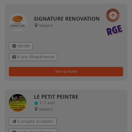
SIGNATURE RENOVATION
Nevers
Vérifié
8 ans d'expérience
Voir sa fiche
LE PETIT PEINTRE
1
(
1
avis)
Nevers
6 projets acceptés