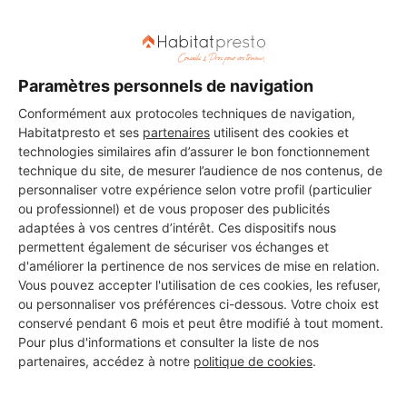
Express Dépannage Serrurerie (E
D S)
Nevers
26 ans d'expérience
Paramètres personnels de navigation
Conformément aux protocoles techniques de navigation,
Voir sa fiche
Habitatpresto et ses
partenaires
utilisent des cookies et
technologies similaires afin d’assurer le bon fonctionnement
technique du site, de mesurer l’audience de nos contenus, de
personnaliser votre expérience selon votre profil (particulier
ou professionnel) et de vous proposer des publicités
EFE CONSTRUCTION
adaptées à vos centres d’intérêt. Ces dispositifs nous
Nevers
permettent également de sécuriser vos échanges et
d'améliorer la pertinence de nos services de mise en relation.
6 ans d'expérience
Vous pouvez accepter l'utilisation de ces cookies, les refuser,
ou personnaliser vos préférences ci-dessous. Votre choix est
conservé pendant 6 mois et peut être modifié à tout moment.
Voir sa fiche
Pour plus d'informations et consulter la liste de nos
partenaires, accédez à notre
politique de cookies
.