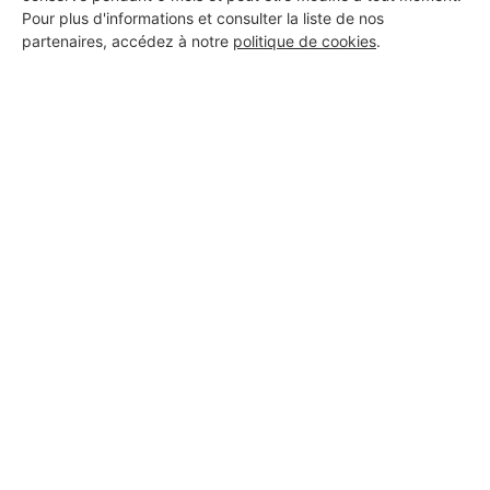
Pour plus d'informations et consulter la liste de nos
Voir sa fiche
partenaires, accédez à notre
politique de cookies
.
MONSIEUR JOHAN MARIETTE
Chalon-sur-Saône
5 ans d'expérience
Voir sa fiche
Plissonnier
Chalon-sur-Saône
12 ans d'expérience