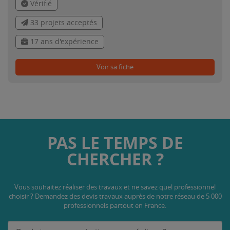
Vérifié
33 projets acceptés
17 ans d'expérience
Voir sa fiche
PAS LE TEMPS DE
CHERCHER ?
Vous souhaitez réaliser des travaux et ne savez quel professionnel
choisir ? Demandez des devis travaux
auprès de notre réseau de 5 000
professionnels partout en France.