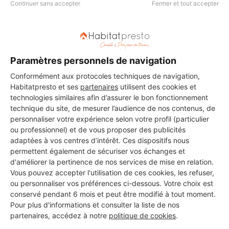
Continuer sans accepter
Fermer et tout accepter
Kerne chauffage
Paramètres personnels de navigation
Quimper
Conformément aux protocoles techniques de navigation,
Habitatpresto et ses
partenaires
utilisent des cookies et
6 ans d'expérience
technologies similaires afin d’assurer le bon fonctionnement
technique du site, de mesurer l’audience de nos contenus, de
Voir sa fiche
personnaliser votre expérience selon votre profil (particulier
ou professionnel) et de vous proposer des publicités
adaptées à vos centres d’intérêt. Ces dispositifs nous
permettent également de sécuriser vos échanges et
TYZOL
d'améliorer la pertinence de nos services de mise en relation.
Vous pouvez accepter l'utilisation de ces cookies, les refuser,
Quimper
ou personnaliser vos préférences ci-dessous. Votre choix est
conservé pendant 6 mois et peut être modifié à tout moment.
7 ans d'expérience
Pour plus d'informations et consulter la liste de nos
partenaires, accédez à notre
politique de cookies
.
Voir sa fiche