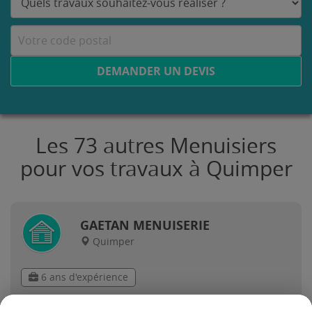
DEMANDER UN DEVIS
Les 73 autres Menuisiers
pour vos travaux à Quimper
GAETAN MENUISERIE
Quimper
6 ans d'expérience
Voir sa fiche