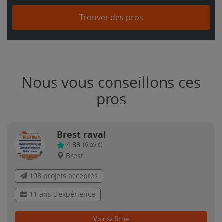
Trouver des pros
Nous vous conseillons ces
pros
Brest raval
4.83
(
6
avis)
Brest
108 projets acceptés
11 ans d'expérience
Voir sa fiche