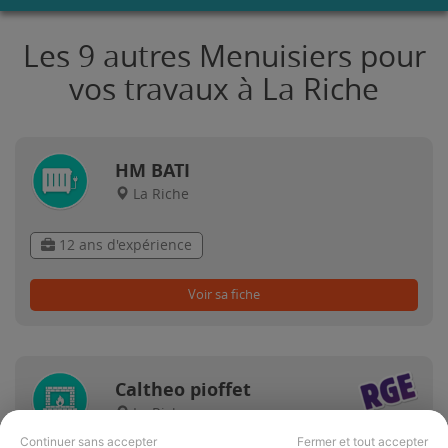
Les 9 autres Menuisiers pour
vos travaux à La Riche
HM BATI
La Riche
12 ans d'expérience
Voir sa fiche
Caltheo pioffet
La Riche
Continuer sans accepter
Fermer et tout accepter