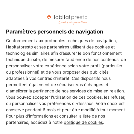
50 ans d'expérience
Voir sa fiche
Paramètres personnels de navigation
Conformément aux protocoles techniques de navigation,
MACONNERIE TRADITIONNELLE
Habitatpresto et ses
partenaires
utilisent des cookies et
RENOVATION
technologies similaires afin d’assurer le bon fonctionnement
La Riche
technique du site, de mesurer l’audience de nos contenus, de
personnaliser votre expérience selon votre profil (particulier
24 ans d'expérience
ou professionnel) et de vous proposer des publicités
adaptées à vos centres d’intérêt. Ces dispositifs nous
permettent également de sécuriser vos échanges et
Voir sa fiche
d'améliorer la pertinence de nos services de mise en relation.
Vous pouvez accepter l'utilisation de ces cookies, les refuser,
ou personnaliser vos préférences ci-dessous. Votre choix est
conservé pendant 6 mois et peut être modifié à tout moment.
JLB ELECTRICITE
Pour plus d'informations et consulter la liste de nos
La Riche
partenaires, accédez à notre
politique de cookies
.