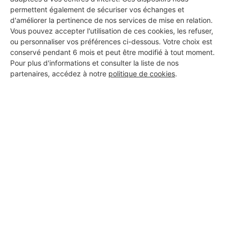
permettent également de sécuriser vos échanges et
d'améliorer la pertinence de nos services de mise en relation.
Vous pouvez accepter l'utilisation de ces cookies, les refuser,
ou personnaliser vos préférences ci-dessous. Votre choix est
JEAN FRANCOIS BRISSET
conservé pendant 6 mois et peut être modifié à tout moment.
Olivet
Pour plus d'informations et consulter la liste de nos
partenaires, accédez à notre
politique de cookies
.
5 ans d'expérience
Voir sa fiche
Sarl Raval Soleil
Olivet
24 ans d'expérience
Voir sa fiche