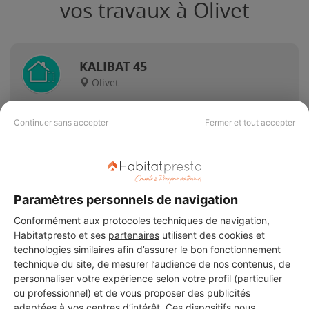
vos travaux à Olivet
KALIBAT 45
Olivet
13 ans d'expérience
Continuer sans accepter
Fermer et tout accepter
Voir sa fiche
Paramètres personnels de navigation
Techniklin
Conformément aux protocoles techniques de navigation,
Olivet
Habitatpresto et ses
partenaires
utilisent des cookies et
technologies similaires afin d’assurer le bon fonctionnement
technique du site, de mesurer l’audience de nos contenus, de
17 ans d'expérience
personnaliser votre expérience selon votre profil (particulier
ou professionnel) et de vous proposer des publicités
Voir sa fiche
adaptées à vos centres d’intérêt. Ces dispositifs nous