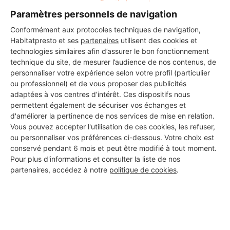
6 ans d'expérience
Paramètres personnels de navigation
Conformément aux protocoles techniques de navigation,
Voir sa fiche
Habitatpresto et ses
partenaires
utilisent des cookies et
technologies similaires afin d’assurer le bon fonctionnement
technique du site, de mesurer l’audience de nos contenus, de
personnaliser votre expérience selon votre profil (particulier
MONSIEUR IBRAHIM AHARCHI
ou professionnel) et de vous proposer des publicités
adaptées à vos centres d’intérêt. Ces dispositifs nous
Saint-Jean-de-Braye
permettent également de sécuriser vos échanges et
d'améliorer la pertinence de nos services de mise en relation.
7 ans d'expérience
Vous pouvez accepter l'utilisation de ces cookies, les refuser,
ou personnaliser vos préférences ci-dessous. Votre choix est
Voir sa fiche
conservé pendant 6 mois et peut être modifié à tout moment.
Pour plus d'informations et consulter la liste de nos
partenaires, accédez à notre
politique de cookies
.
Asfinitions45
Saint-Jean-de-Braye