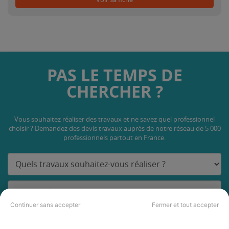
PAS LE TEMPS DE
CHERCHER ?
Vous souhaitez réaliser des travaux et ne savez quel professionnel
choisir ? Demandez des devis travaux
auprès de notre réseau de 5 000
professionnels partout en France.
Continuer sans accepter
Fermer et tout accepter
DEMANDER UN DEVIS