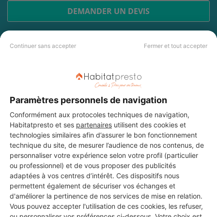
DEMANDER UN DEVIS
Continuer sans accepter
Fermer et tout accepter
Les 4 autres Menuisiers pour
vos travaux à Erstein
Paramètres personnels de navigation
Conformément aux protocoles techniques de navigation,
. JV AQUATHERM
Habitatpresto et ses
partenaires
utilisent des cookies et
Erstein
technologies similaires afin d’assurer le bon fonctionnement
technique du site, de mesurer l’audience de nos contenus, de
12 ans d'expérience
personnaliser votre expérience selon votre profil (particulier
ou professionnel) et de vous proposer des publicités
adaptées à vos centres d’intérêt. Ces dispositifs nous
Voir sa fiche
permettent également de sécuriser vos échanges et
d'améliorer la pertinence de nos services de mise en relation.
Vous pouvez accepter l'utilisation de ces cookies, les refuser,
ou personnaliser vos préférences ci-dessous. Votre choix est