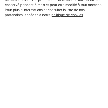
Borges Plâtrerie
conservé pendant 6 mois et peut être modifié à tout moment.
Erstein
Pour plus d'informations et consulter la liste de nos
partenaires, accédez à notre
politique de cookies
.
8 ans d'expérience
Voir sa fiche
Dagdelen Sarl
Erstein
24 ans d'expérience
Voir sa fiche